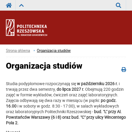
Wyszuka
Strona główna
Organizacja studiów
Organizacja studiów
Studia podyplomowe rozpoczynają się
w październiku 2026 r.
i
trwają przez dwa semestry,
do lipca
2027 r.
Obejmują 220 godzin
zajęć w formie wykładów, ćwiczeń oraz zajęć laboratoryjnych.
Zajęcia odbywają się dwa razy w miesiącu (w piątki:
po godz.
16.00
i w soboty w godz. 8:30 - 17:00), w salach wykładowych
oraz laboratoryjnych Politechniki Rzeszowskiej -
bud. "L" przy Al.
Powstańców Warszawy (6 i 8) oraz bud. "C" przy ulicy Wincentego
Pola 2.